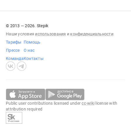
© 2013 — 2026. Stepik
Наши условия
использования
и
конфиденциальности
Тарифы
Помощь
Прессе
О нас
Команда
Контакты
Public user contributions licensed under
cc-wiki
license with
attribution required