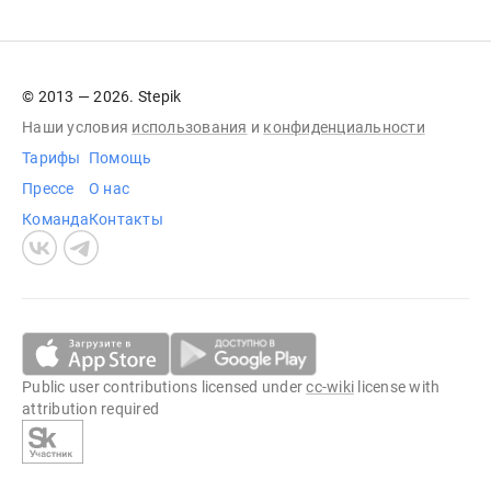
© 2013 — 2026. Stepik
Наши условия
использования
и
конфиденциальности
Тарифы
Помощь
Прессе
О нас
Команда
Контакты
Public user contributions licensed under
cc-wiki
license with
attribution required