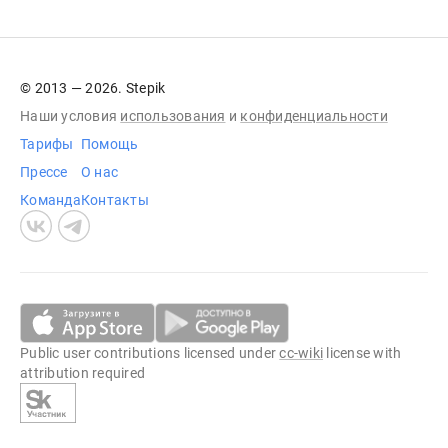
© 2013 — 2026. Stepik
Наши условия
использования
и
конфиденциальности
Тарифы
Помощь
Прессе
О нас
Команда
Контакты
Public user contributions licensed under
cc-wiki
license with
attribution required