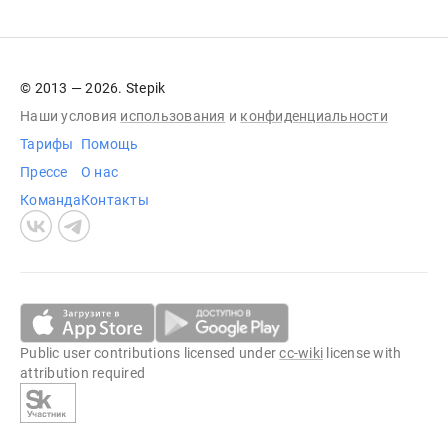
© 2013 — 2026. Stepik
Наши условия
использования
и
конфиденциальности
Тарифы
Помощь
Прессе
О нас
Команда
Контакты
Public user contributions licensed under
cc-wiki
license with
attribution required