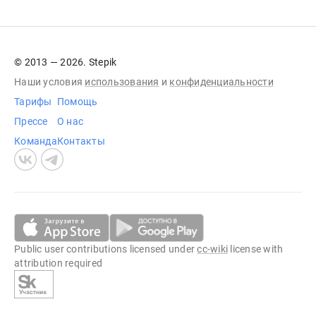
© 2013 — 2026. Stepik
Наши условия
использования
и
конфиденциальности
Тарифы
Помощь
Прессе
О нас
Команда
Контакты
Public user contributions licensed under
cc-wiki
license with
attribution required