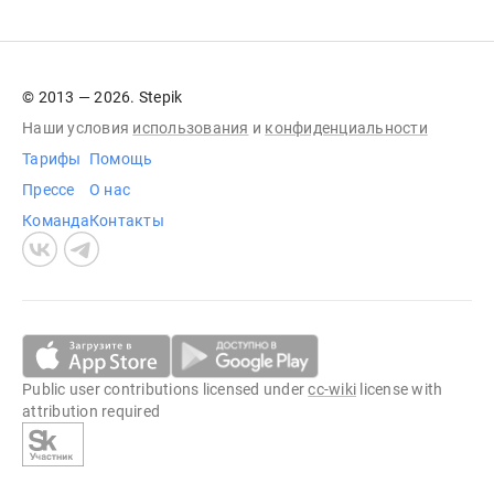
© 2013 — 2026. Stepik
Наши условия
использования
и
конфиденциальности
Тарифы
Помощь
Прессе
О нас
Команда
Контакты
Public user contributions licensed under
cc-wiki
license with
attribution required