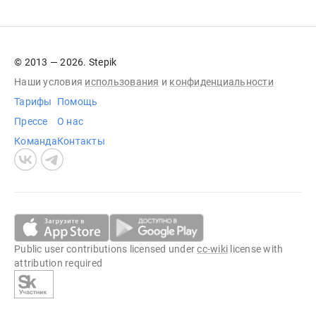
© 2013 — 2026. Stepik
Наши условия
использования
и
конфиденциальности
Тарифы
Помощь
Прессе
О нас
Команда
Контакты
Public user contributions licensed under
cc-wiki
license with
attribution required