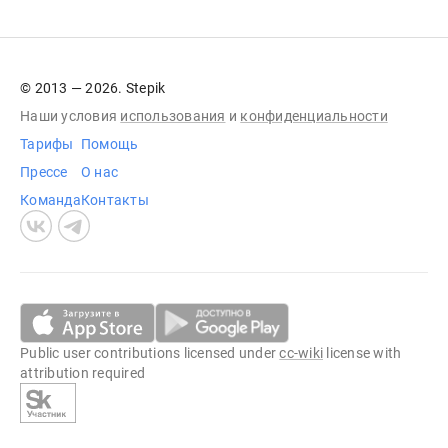
© 2013 — 2026. Stepik
Наши условия
использования
и
конфиденциальности
Тарифы
Помощь
Прессе
О нас
Команда
Контакты
Public user contributions licensed under
cc-wiki
license with
attribution required