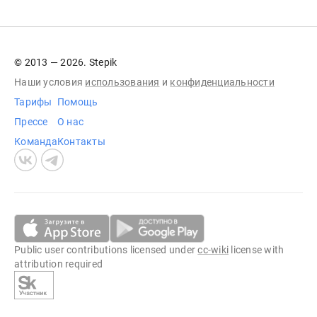
© 2013 — 2026. Stepik
Наши условия
использования
и
конфиденциальности
Тарифы
Помощь
Прессе
О нас
Команда
Контакты
Public user contributions licensed under
cc-wiki
license with
attribution required