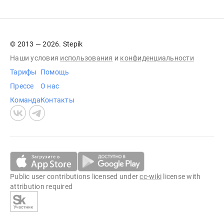
© 2013 — 2026. Stepik
Наши условия
использования
и
конфиденциальности
Тарифы
Помощь
Прессе
О нас
Команда
Контакты
Public user contributions licensed under
cc-wiki
license with
attribution required