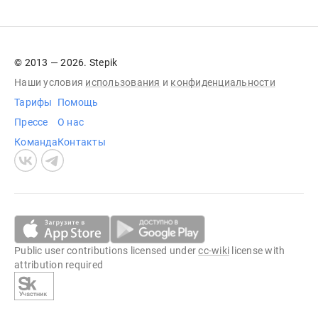
© 2013 — 2026. Stepik
Наши условия
использования
и
конфиденциальности
Тарифы
Помощь
Прессе
О нас
Команда
Контакты
Public user contributions licensed under
cc-wiki
license with
attribution required