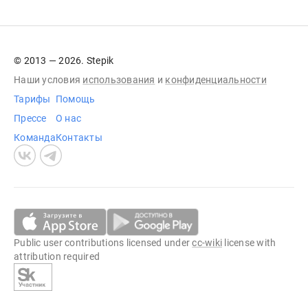
© 2013 — 2026. Stepik
Наши условия
использования
и
конфиденциальности
Тарифы
Помощь
Прессе
О нас
Команда
Контакты
Public user contributions licensed under
cc-wiki
license with
attribution required