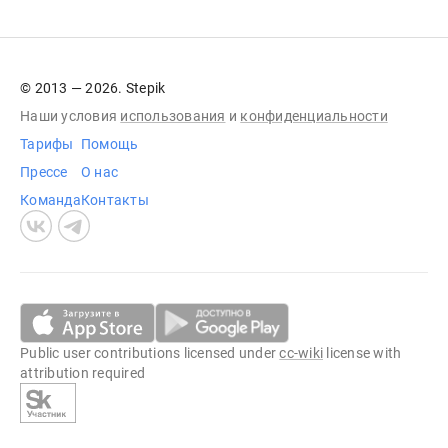
© 2013 — 2026. Stepik
Наши условия
использования
и
конфиденциальности
Тарифы
Помощь
Прессе
О нас
Команда
Контакты
Public user contributions licensed under
cc-wiki
license with
attribution required