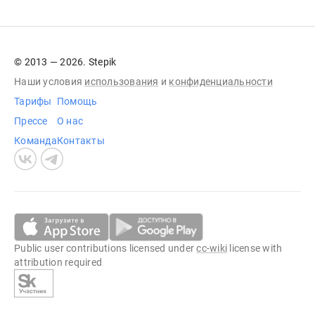
© 2013 — 2026. Stepik
Наши условия
использования
и
конфиденциальности
Тарифы
Помощь
Прессе
О нас
Команда
Контакты
Public user contributions licensed under
cc-wiki
license with
attribution required