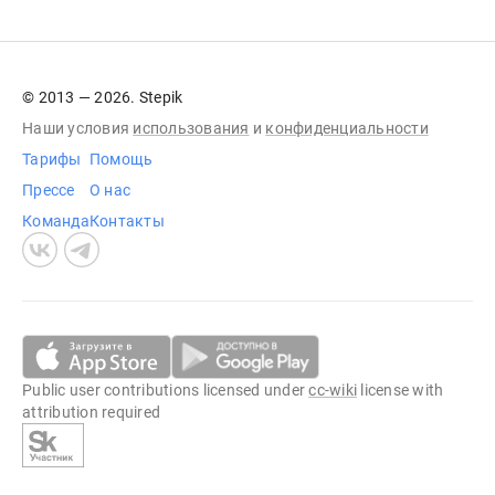
© 2013 — 2026. Stepik
Наши условия
использования
и
конфиденциальности
Тарифы
Помощь
Прессе
О нас
Команда
Контакты
Public user contributions licensed under
cc-wiki
license with
attribution required