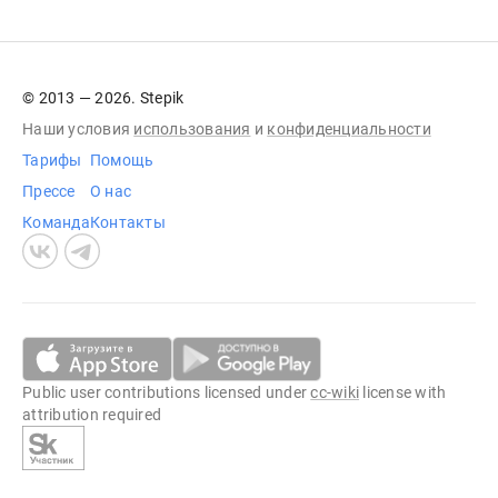
© 2013 — 2026. Stepik
Наши условия
использования
и
конфиденциальности
Тарифы
Помощь
Прессе
О нас
Команда
Контакты
Public user contributions licensed under
cc-wiki
license with
attribution required