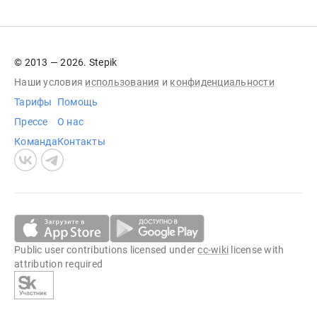
© 2013 — 2026. Stepik
Наши условия
использования
и
конфиденциальности
Тарифы
Помощь
Прессе
О нас
Команда
Контакты
Public user contributions licensed under
cc-wiki
license with
attribution required