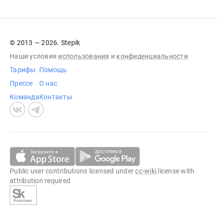
© 2013 — 2026. Stepik
Наши условия
использования
и
конфиденциальности
Тарифы
Помощь
Прессе
О нас
Команда
Контакты
Public user contributions licensed under
cc-wiki
license with
attribution required