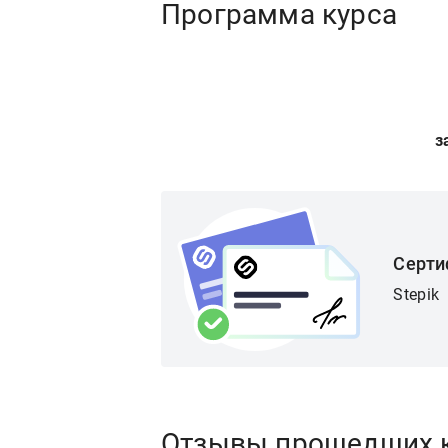
Программа курса
з
Серти
Stepik
Отзывы прошедших 