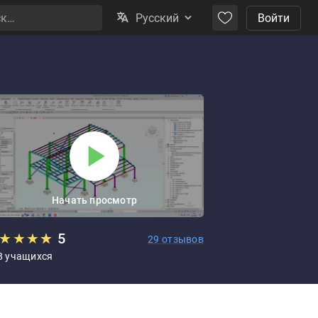
Русский
Войти
Начать просмотр
★
★
★
★
★
5
29 отзывов
8 учащихся