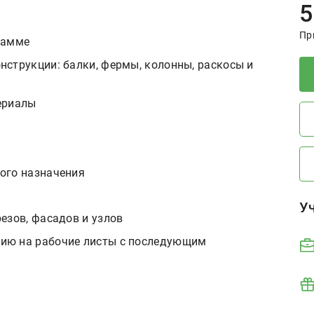
O
D
5
При
рамме
струкции: балки, фермы, колонны, раскосы и
ериалы
ого назначения
У
езов, фасадов и узлов
ию на рабочие листы с последующим