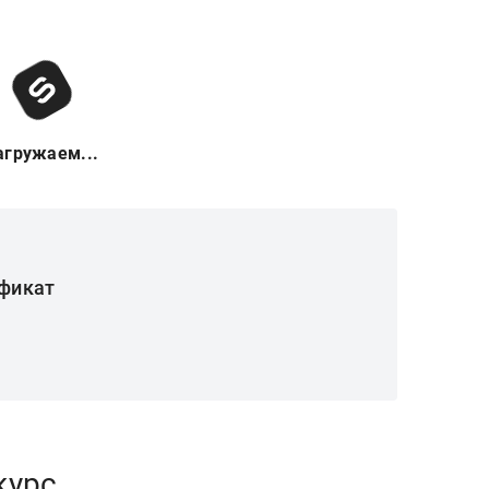
агружаем...
фикат
курс