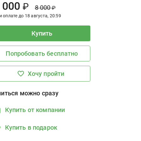
ld Price:
iscount Price:
000
₽
8
000
₽
 оплате до 18 августа, 20:59
Купить
Попробовать бесплатно
Хочу пройти
читься можно сразу
Купить от компании
Купить в подарок