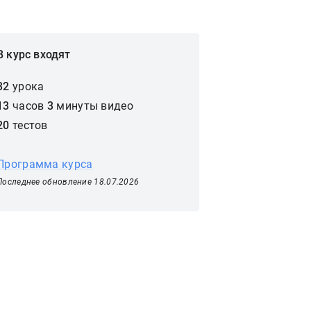
В курс входят
32
урока
13
часов
3
минуты
видео
20
тестов
Программа курса
Последнее обновление 18.07.2026