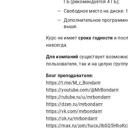
ГБ (рекомендуется 4 ГБ);
Свободное место на диске: 1
Дополнительное программное
выше.
Курс не имеет
срока годности
и посл
навсегда.
Для компаний
существует возможно
пользователя, так и на целую группу
Блог преподавателя:
https://t.me/M_r_Bondarrr
https://youtube.com/@MrBondarrr
https://rutube.ru/u/mrbondarrr
https://dzen.ru/mrbondarrr
https://vk.com/mrbondarrr
https://ok.ru/mrbondarrr
https://max.ru/join/hucxJIbSQ5Hho