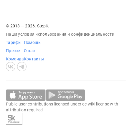
© 2013 — 2026. Stepik
Наши условия
использования
и
конфиденциальности
Тарифы
Помощь
Прессе
О нас
Команда
Контакты
Public user contributions licensed under
cc-wiki
license with
attribution required