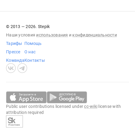
© 2013 — 2026. Stepik
Наши условия
использования
и
конфиденциальности
Тарифы
Помощь
Прессе
О нас
Команда
Контакты
Public user contributions licensed under
cc-wiki
license with
attribution required