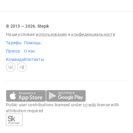
© 2013 — 2026. Stepik
Наши условия
использования
и
конфиденциальности
Тарифы
Помощь
Прессе
О нас
Команда
Контакты
Public user contributions licensed under
cc-wiki
license with
attribution required