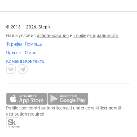
© 2013 — 2026. Stepik
Наши условия
использования
и
конфиденциальности
Тарифы
Помощь
Прессе
О нас
Команда
Контакты
Public user contributions licensed under
cc-wiki
license with
attribution required