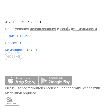
© 2013 — 2026. Stepik
Наши условия
использования
и
конфиденциальности
Тарифы
Помощь
Прессе
О нас
Команда
Контакты
Public user contributions licensed under
cc-wiki
license with
attribution required