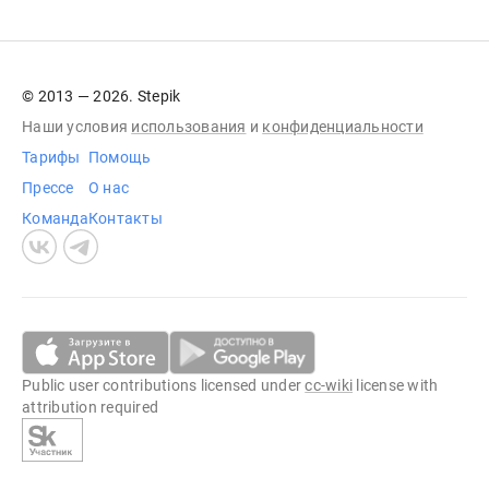
© 2013 — 2026. Stepik
Наши условия
использования
и
конфиденциальности
Тарифы
Помощь
Прессе
О нас
Команда
Контакты
Public user contributions licensed under
cc-wiki
license with
attribution required