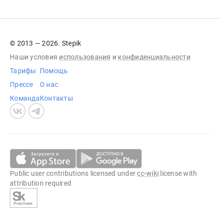
© 2013 — 2026. Stepik
Наши условия
использования
и
конфиденциальности
Тарифы
Помощь
Прессе
О нас
Команда
Контакты
Public user contributions licensed under
cc-wiki
license with
attribution required