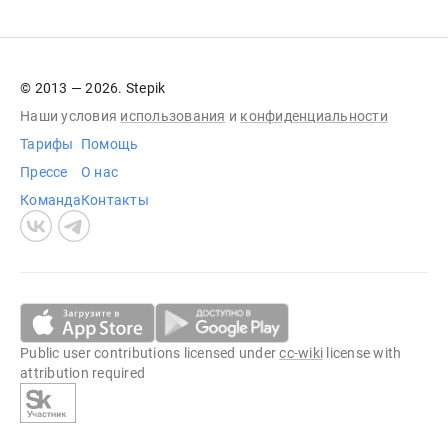
© 2013 — 2026. Stepik
Наши условия
использования
и
конфиденциальности
Тарифы
Помощь
Прессе
О нас
Команда
Контакты
Public user contributions licensed under
cc-wiki
license with
attribution required