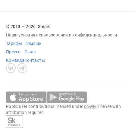
© 2013 — 2026. Stepik
Наши условия
использования
и
конфиденциальности
Тарифы
Помощь
Прессе
О нас
Команда
Контакты
Public user contributions licensed under
cc-wiki
license with
attribution required