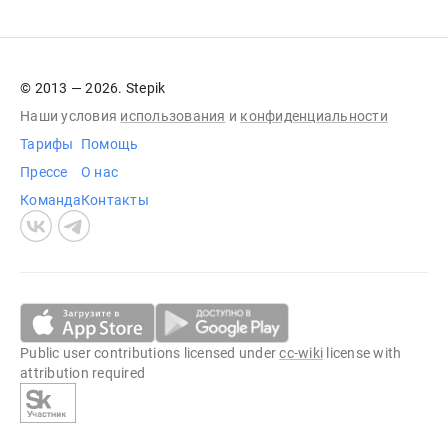
© 2013 — 2026. Stepik
Наши условия
использования
и
конфиденциальности
Тарифы
Помощь
Прессе
О нас
Команда
Контакты
Public user contributions licensed under
cc-wiki
license with
attribution required