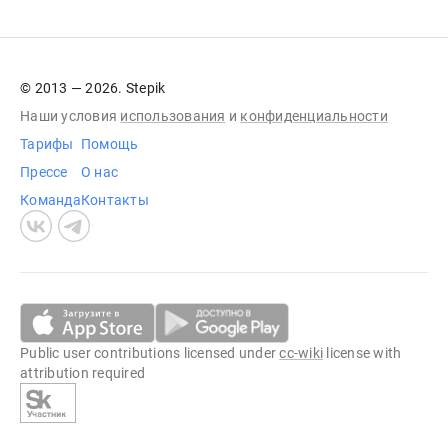
© 2013 — 2026. Stepik
Наши условия
использования
и
конфиденциальности
Тарифы
Помощь
Прессе
О нас
Команда
Контакты
Public user contributions licensed under
cc-wiki
license with
attribution required