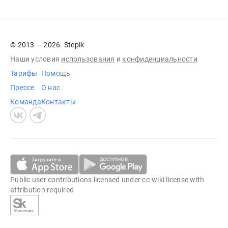
© 2013 — 2026. Stepik
Наши условия
использования
и
конфиденциальности
Тарифы
Помощь
Прессе
О нас
Команда
Контакты
Public user contributions licensed under
cc-wiki
license with
attribution required