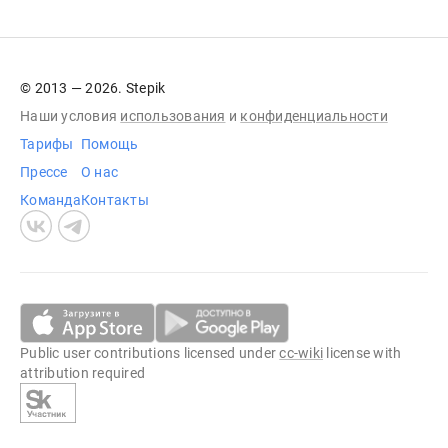
© 2013 — 2026. Stepik
Наши условия
использования
и
конфиденциальности
Тарифы
Помощь
Прессе
О нас
Команда
Контакты
Public user contributions licensed under
cc-wiki
license with
attribution required