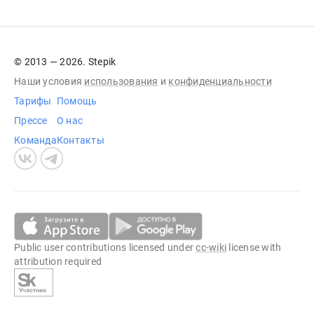
© 2013 — 2026. Stepik
Наши условия
использования
и
конфиденциальности
Тарифы
Помощь
Прессе
О нас
Команда
Контакты
Public user contributions licensed under
cc-wiki
license with
attribution required