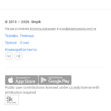
© 2013 — 2026. Stepik
Наши условия
использования
и
конфиденциальности
Тарифы
Помощь
Прессе
О нас
Команда
Контакты
Public user contributions licensed under
cc-wiki
license with
attribution required