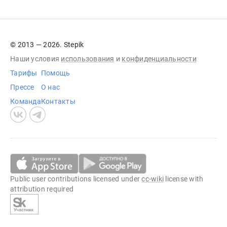
© 2013 — 2026. Stepik
Наши условия
использования
и
конфиденциальности
Тарифы
Помощь
Прессе
О нас
Команда
Контакты
Public user contributions licensed under
cc-wiki
license with
attribution required