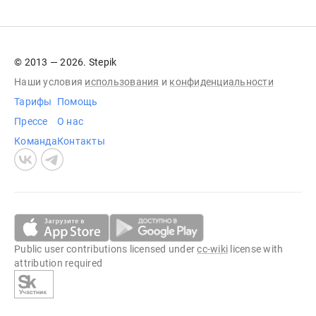
© 2013 — 2026. Stepik
Наши условия
использования
и
конфиденциальности
Тарифы
Помощь
Прессе
О нас
Команда
Контакты
Public user contributions licensed under
cc-wiki
license with
attribution required