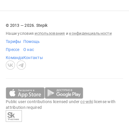
© 2013 — 2026. Stepik
Наши условия
использования
и
конфиденциальности
Тарифы
Помощь
Прессе
О нас
Команда
Контакты
Public user contributions licensed under
cc-wiki
license with
attribution required