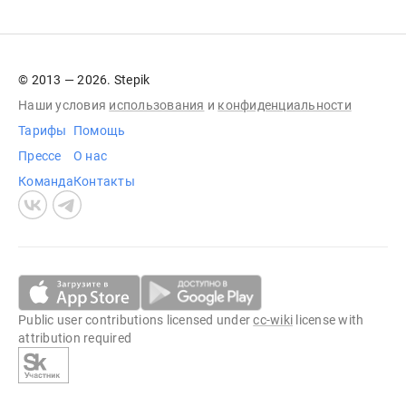
© 2013 — 2026. Stepik
Наши условия
использования
и
конфиденциальности
Тарифы
Помощь
Прессе
О нас
Команда
Контакты
Public user contributions licensed under
cc-wiki
license with
attribution required