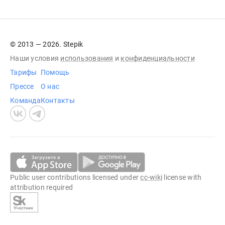
© 2013 — 2026. Stepik
Наши условия
использования
и
конфиденциальности
Тарифы
Помощь
Прессе
О нас
Команда
Контакты
Public user contributions licensed under
cc-wiki
license with
attribution required