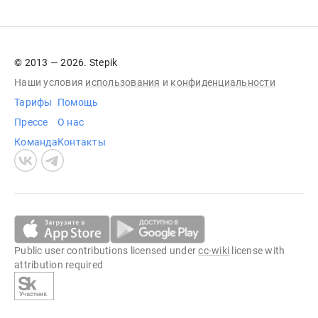
© 2013 — 2026. Stepik
Наши условия
использования
и
конфиденциальности
Тарифы
Помощь
Прессе
О нас
Команда
Контакты
Public user contributions licensed under
cc-wiki
license with
attribution required