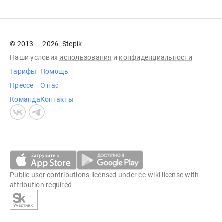
© 2013 — 2026. Stepik
Наши условия
использования
и
конфиденциальности
Тарифы
Помощь
Прессе
О нас
Команда
Контакты
Public user contributions licensed under
cc-wiki
license with
attribution required