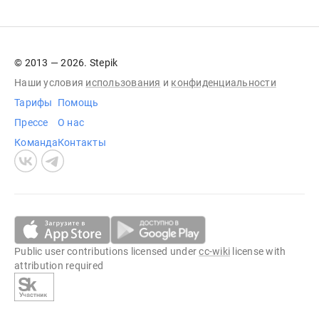
© 2013 — 2026. Stepik
Наши условия
использования
и
конфиденциальности
Тарифы
Помощь
Прессе
О нас
Команда
Контакты
Public user contributions licensed under
cc-wiki
license with
attribution required