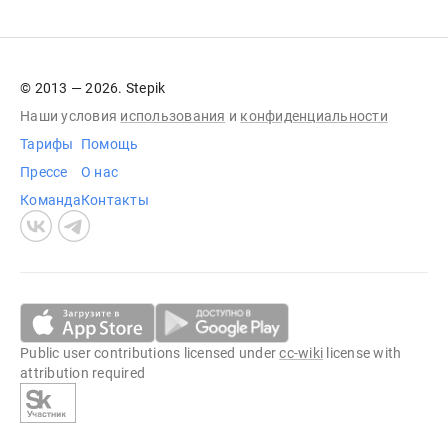
© 2013 — 2026. Stepik
Наши условия
использования
и
конфиденциальности
Тарифы
Помощь
Прессе
О нас
Команда
Контакты
Public user contributions licensed under
cc-wiki
license with
attribution required