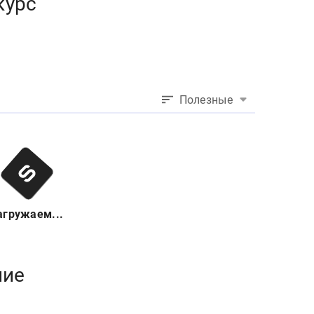
курс
Полезные
агружаем...
ние