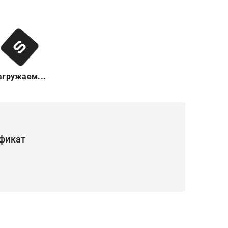
агружаем...
фикат