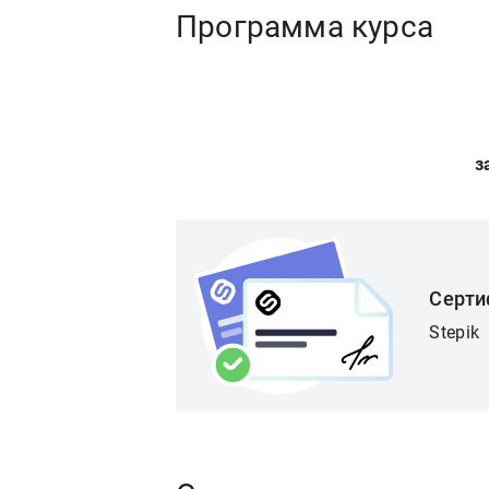
Программа курса
з
Серти
Stepik