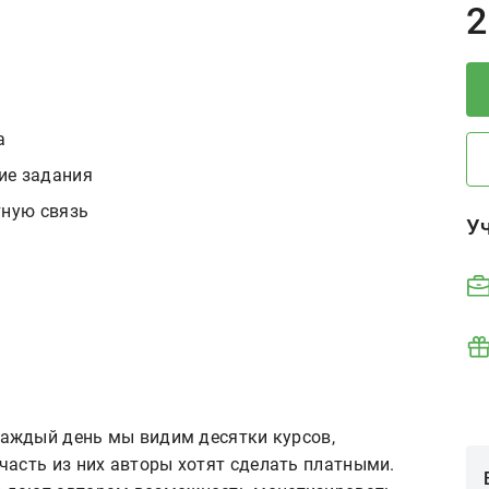
P
2
а
ие задания
тную связь
У
 Каждый день мы видим десятки курсов,
часть из них авторы хотят сделать платными.