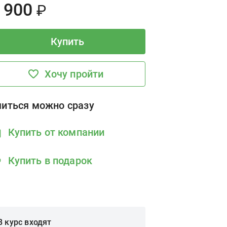
rice:
900
₽
Купить
Хочу пройти
читься можно сразу
Купить от компании
Купить в подарок
В курс входят