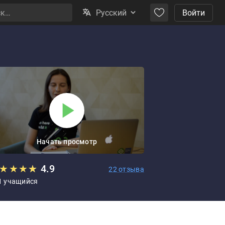
Русский
Войти
Начать просмотр
★
★
★
★
★
4.9
22 отзыва
1 учащийся