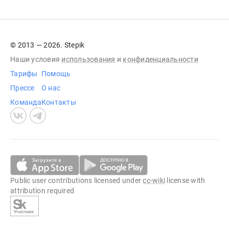
© 2013 — 2026. Stepik
Наши условия
использования
и
конфиденциальности
Тарифы
Помощь
Прессе
О нас
Команда
Контакты
Public user contributions licensed under
cc-wiki
license with
attribution required