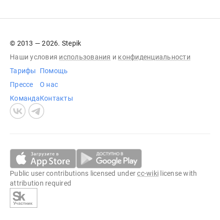
© 2013 — 2026. Stepik
Наши условия
использования
и
конфиденциальности
Тарифы
Помощь
Прессе
О нас
Команда
Контакты
Public user contributions licensed under
cc-wiki
license with
attribution required