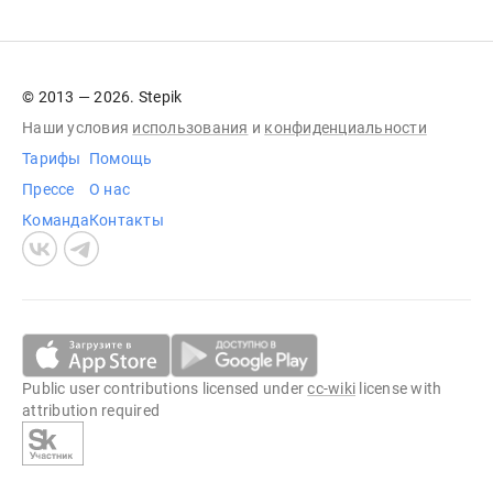
© 2013 — 2026. Stepik
Наши условия
использования
и
конфиденциальности
Тарифы
Помощь
Прессе
О нас
Команда
Контакты
Public user contributions licensed under
cc-wiki
license with
attribution required