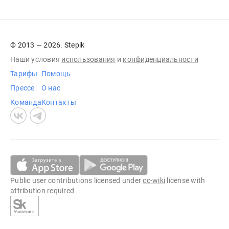
© 2013 — 2026. Stepik
Наши условия
использования
и
конфиденциальности
Тарифы
Помощь
Прессе
О нас
Команда
Контакты
Public user contributions licensed under
cc-wiki
license with
attribution required