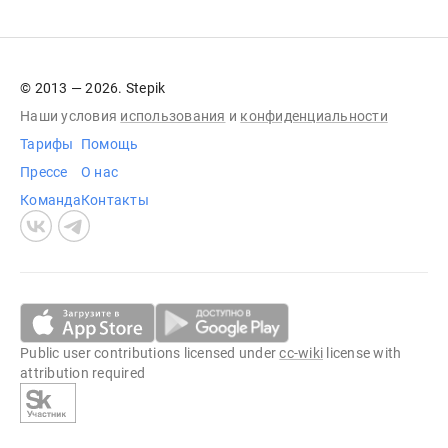
© 2013 — 2026. Stepik
Наши условия
использования
и
конфиденциальности
Тарифы
Помощь
Прессе
О нас
Команда
Контакты
Public user contributions licensed under
cc-wiki
license with
attribution required