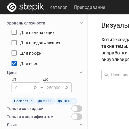
Каталог
Преподавание
Уровень сложности
Визуаль
Для начинающих
Хотите соз
Для продолжающих
такие темы,
разработки
Для профи
визуализиро
Для всех
Цена
От
До
₽
₽
—
Бесплатно
до 5 000
до 10 000
Только со скидкой
Только с cертификатом
Язык